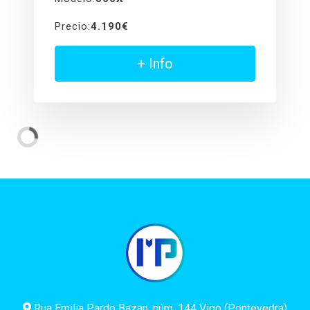
Precio:
4.190€
+ Info
Rua Emilia Pardo Bazan, núm. 144 Vigo (Pontevedra)