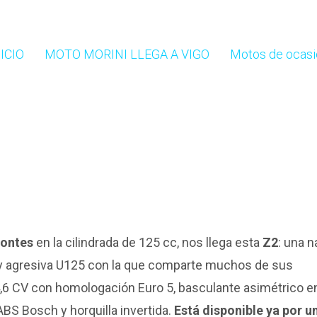
ICIO
MOTO MORINI LLEGA A VIGO
Motos de ocasi
ontes
en la cilindrada de 125 cc, nos llega esta
Z2
: una 
a y agresiva U125 con la que comparte muchos de sus
6 CV con homologación Euro 5, basculante asimétrico e
ABS Bosch y horquilla invertida.
Está disponible ya por u