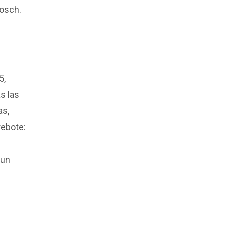
Bosch.
5,
s las
as,
rebote:
 un