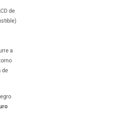
LCD de
stible)
urre a
torno
a de
negro
uro