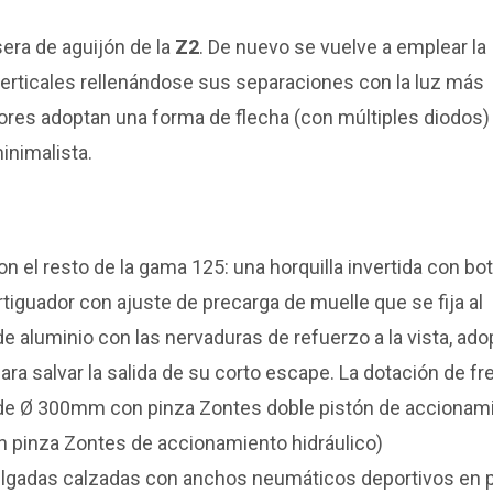
asera de aguijón de la
Z2
. De nuevo se vuelve a emplear la
erticales rellenándose sus separaciones con la luz más
iores adoptan una forma de flecha (con múltiples diodos)
minimalista.
l resto de la gama 125: una horquilla invertida con bot
iguador con ajuste de precarga de muelle que se fija al
e aluminio con las nervaduras de refuerzo a la vista, ad
ara salvar la salida de su corto escape. La dotación de f
o de Ø 300mm con pinza Zontes doble pistón de accionam
n pinza Zontes de accionamiento hidráulico)
lgadas calzadas con anchos neumáticos deportivos en pe