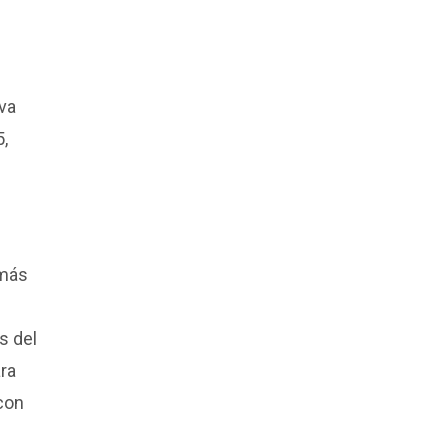
iva
5,
 más
u
s del
ra
 con