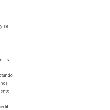
 y se
ellas
optando
renos
iento
rfil