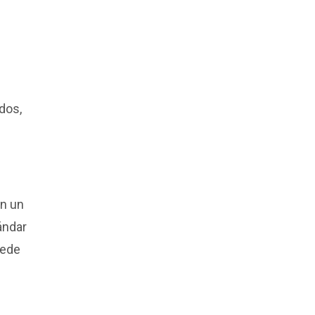
dos,
en un
ándar
uede